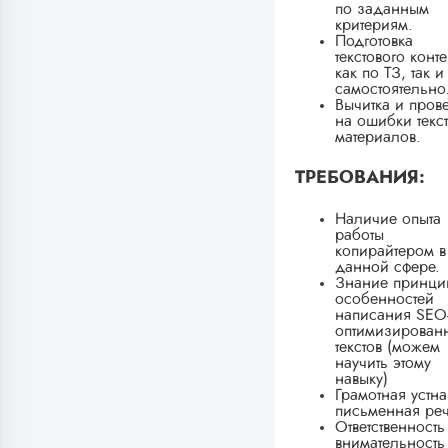
по заданным
критериям.
Подготовка
текстового конте
как по ТЗ, так и
самостоятельно
Вычитка и пров
на ошибки текс
материалов.
ТРЕБОВАНИЯ:
Наличие опыта
работы
копирайтером в
данной сфере.
Знание принци
особенностей
написания SEO
оптимизирован
текстов (можем
научить этому
навыку)
Грамотная устна
письменная реч
Ответственность
внимательность