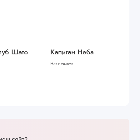
луб Шато
Капитан Неба
Нет отзывов
наш сайт?