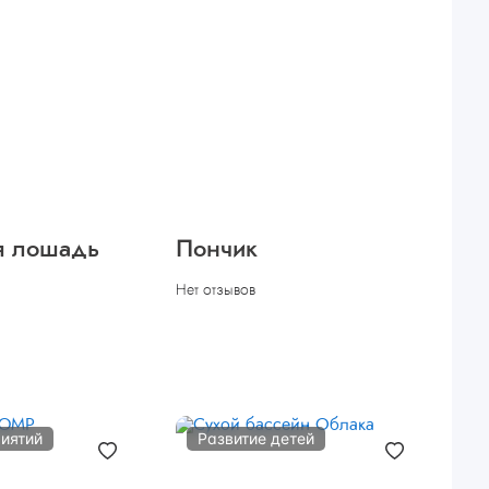
я лошадь
Пончик
Нет отзывов
иятий
Развитие детей