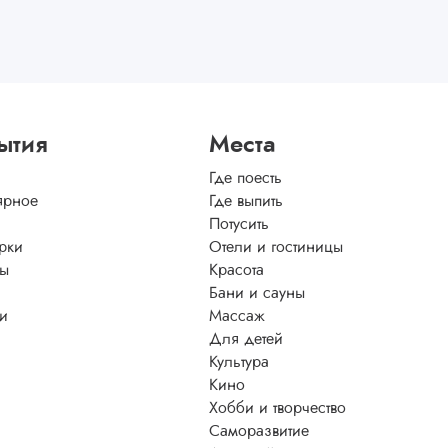
ытия
Места
Где поесть
ярное
Где выпить
Потусить
рки
Отели и гостиницы
ы
Красота
Бани и сауны
ти
Массаж
Для детей
Культура
Кино
Хобби и творчество
Саморазвитие