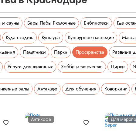
 и сауны
Бары Пабы Рюмочные
Библиотеки
Где оста
Куда сходить
Культура
Культурное наследие
Масс
ждения
Памятники
Парки
Пространства
Развитие д
Услуги для животных
Хобби и творчество
Цирки
Э
нкетные залы
Антикафе
Для обучения
Коворкинг
Антикафе
Для меропр