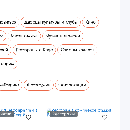
новиться
Дворцы культуры и клубы
Кино
аж
Места отдыха
Музеи и галереи
етей
Рестораны и Кафе
Салоны красоты
кстрим
Кейтеринг
Фотостудии
Фотолокации
иятий
Рестораны