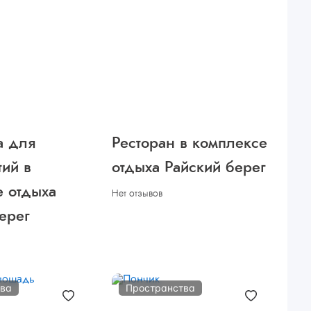
 для
Ресторан в комплексе
ий в
отдыха Райский берег
е отдыха
Нет отзывов
ерег
тва
Пространства