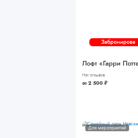
Забронирова
ть
Лофт «Гарри Потт
Нет отзывов
от
2 500
₽
Для мероприятий