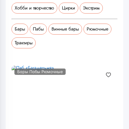
Хобби и творчество
Цирки
Экстрим
Бары
Пабы
Винные бары
Рюмочные
Трактиры
Бары Пабы Рюмочные