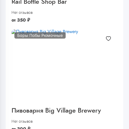
Rail Bottle Shop Bar
Нет отзывов
от
350
₽
Бары Пабы Рюмочные
Пивоварня Big Village Brewery
Нет отзывов
от
300
₽