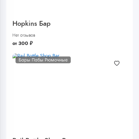
Hopkins Бар
Нет отзывов
от
300
₽
Бары Пабы Рюмочные