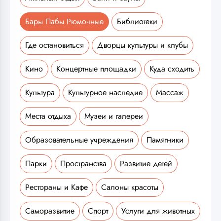
Бары Пабы Рюмочные
Библиотеки
Где остановиться
Дворцы культуры и клубы
Кино
Концертные площадки
Куда сходить
Культура
Культурное наследие
Массаж
Места отдыха
Музеи и галереи
Образовательные учреждения
Памятники
Парки
Пространства
Развитие детей
Рестораны и Кафе
Салоны красоты
Саморазвитие
Спорт
Услуги для животных