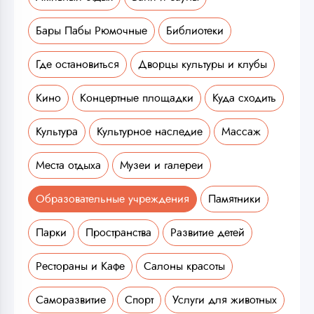
Бары Пабы Рюмочные
Библиотеки
Где остановиться
Дворцы культуры и клубы
Кино
Концертные площадки
Куда сходить
Культура
Культурное наследие
Массаж
Места отдыха
Музеи и галереи
Образовательные учреждения
Памятники
Парки
Пространства
Развитие детей
Рестораны и Кафе
Салоны красоты
Саморазвитие
Спорт
Услуги для животных