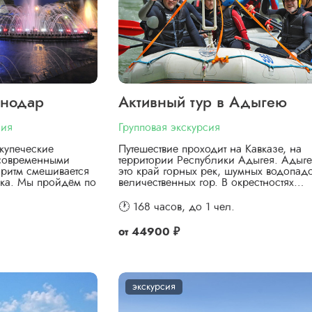
снодар
Активный тур в Адыгею
сия
Групповая экскурсия
купеческие
Путешествие проходит на Кавказе, на
 современными
территории Республики Адыгея. Адыг
ритм смешивается
это край горных рек, шумных водопад
ка. Мы пройдём по
величественных гор. В окрестностях…
🕐 168 часов,
до 1 чел.
от
44900 ₽
экскурсия