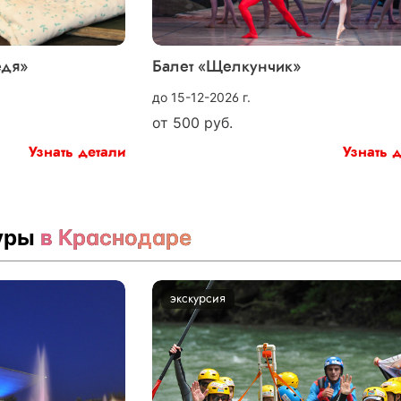
едя»
Балет «Щелкунчик»
до 15-12-2026 г.
от
500
руб.
Узнать детали
Узнать 
туры
в Краснодаре
экскурсия