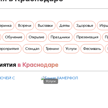
еринка
Встречи
Выставки
Детям
Здоровье
Игры
Обучение
Открытие
Праздники
Презентация
П
ероприятия
Стэндап
Тренинг
Услуги
Фестиваль
иятия
в Краснодаре
Услуги