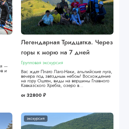
Легендарная Тридцатка. Через
горы к морю на 7 дней
Групповая экскурсия
ея —
ов и
Вас ждет Плато Лаго-Наки, альпийские луга,
вечера под звёздным небом! Восхождение
на гору Оштен, виды на вершины Главного
Кавказского Хребта, озеро в…
от
32800 ₽
экскурсия