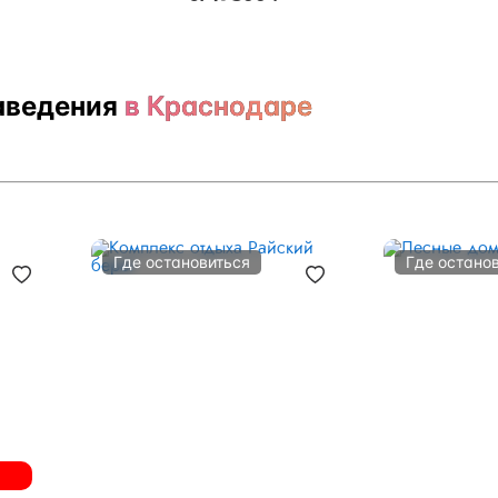
аведения
в Краснодаре
Где остановиться
Где остано