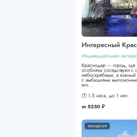
Интересный Кра
Индивидуальная экскур
Краснодар — город, где 
особняки соседствуют с
небоскрёбами, а южный 
с амбициями миллионни
его…
🕐 1.5 часа,
до 1 чел.
от
5250 ₽
экскурсия