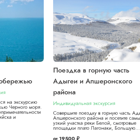
Поездка в горную часть
побережью
Адыгеи и Апшеронского
района
сия
ься на экскурсию
Индивидуальная экскурсия
жью Черного моря.
опримечательности
Совершите поездку в горную часть Ад
ийска и
Апшеронского района и посетите сам
узкий участка реки Белой, смотровые
площадки плато Лагонаки, Большую…
от
19500 ₽