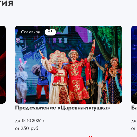
тия
0+
Спектакли
Представление «Царевна-лягушка»
Б
до 18-10-2026 г.
до 
от
250
руб.
от