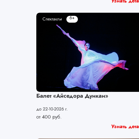
Узнать дет
6+
Спектакли
Балет «Айседора Дункан»
до 22-10-2026 г.
от
400
руб.
Узнать дет