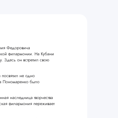
ория Федоровича
рской филармонии. На Кубани
у. Здесь он встретил свою
н посвятил не одно
ича Пономаренко было
нная наследница творчества
ская филармония переживает