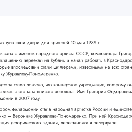
хнула свои двери для зрителей 10 мая 1939 г.
связана с именем народного артиста СССР, композитора Григ
риглашению переехал на Кубань и начал работать в Краснода
орые впоследствии стали шлягерами, известными на всю стран
ку Журавлеву-Пономаренко.
итора стало понятно, что концертное учреждение, которому о
в честь этого талантливого человека. Имя Григория Федоров
монии в 2007 году.
ором филармонии стала народная артистка России и единстве
нко – Вероника Журавлева-Пономаренко. При ней Краснодар
ация исторического здания, перестановки в репертуаре.