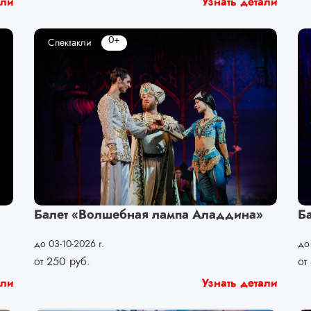
али
Узнать детали
0+
Спектакли
Балет «Волшебная лампа Аладдина»
Б
до 03-10-2026 г.
до
от
250
руб.
от
али
Узнать детали