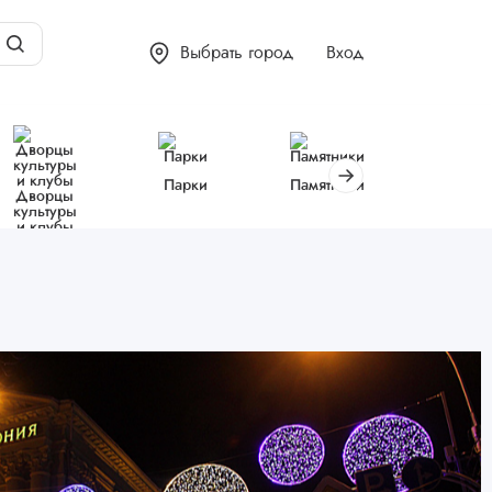
Выбрать город
Вход
Парки
Памятники
Библиот
Дворцы
культуры
и клубы