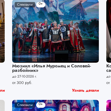
0+
Спектакли
Мюзикл «Илья Муромец и Соловей-
К
разбойник»
с
до 27-10-2026 г.
до
от
300
руб.
от
али
Узнать детали
0+
Спектакли