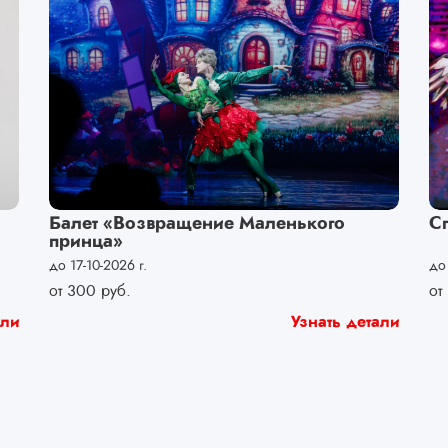
Балет «Возвращение Маленького
С
принца»
до 17-10-2026 г.
до 
от
300
руб.
от
али
Узнать детали