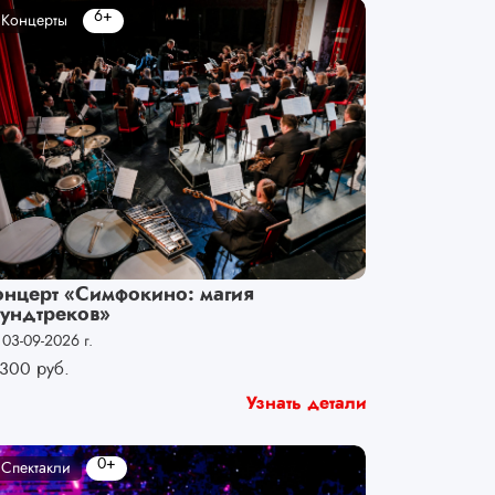
6+
Концерты
онцерт «Симфокино: магия
аундтреков»
 03-09-2026 г.
300
руб.
Узнать детали
0+
Спектакли