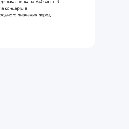
ртным залом на 640 мест. В
ла-концерты в
ародного значения перед