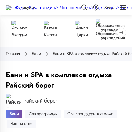
чёкуда
Вход
Образовательные
Экстрим
Квесты
Цирки
учреждения
Главная
Бани
Бани и SPA в комплексе отдыха Райский б
Бани и SPA в комплексе отдыха
Райский берег
Райский берег
Бани
Спа-программы
Спа-процедуры в хамаме
Чан на огне