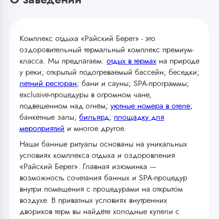
О заведении
Комплекс отдыха «Райский Берег» - это
оздоровительный термальный комплекс премиум-
класса. Мы предлагаем:
отдых в термах
на природе
у реки; открытый подогреваемый бассейн; беседки;
летний ресторан
; бани и сауны; SPA-программы;
exclusive-процедуры в огромном чане,
подвешенном над огнём;
уютные номера в отеле
;
банкетные залы;
бильярд
;
площадку для
мероприятий
и многое другое.
Наши банные ритуалы основаны на уникальных
условиях комплекса отдыха и оздоровления
«Райский Берег». Главная изюминка —
возможность сочетания банных и SPA-процедур
внутри помещения с процедурами на открытом
воздухе. В приватных условиях внутренних
двориков терм вы найдёте холодные купели с