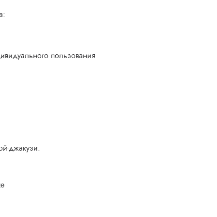
а:
дивидуального пользования
ой-джакузи.
ze