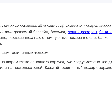
» - это оздоровительный термальный комплекс премиум-класс
тый подогреваемый бассейн; беседки;
летний ресторан
;
бани и
чане, подвешенном над огнём; уютные номера в отеле; банкет
е.
льшим гостиничным фондом.
а втором этаже основного корпуса, где предусмотрено всё дл
ь или на несколько дней. Каждый гостиничный номер оформлен