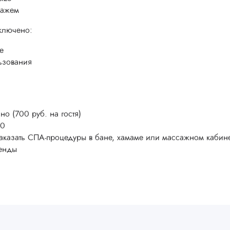
сажем
включено:
e
ьзования
но (700 руб. на гостя)
00
 заказать СПА-процедуры в бане, хамаме или массажном кабин
ренды