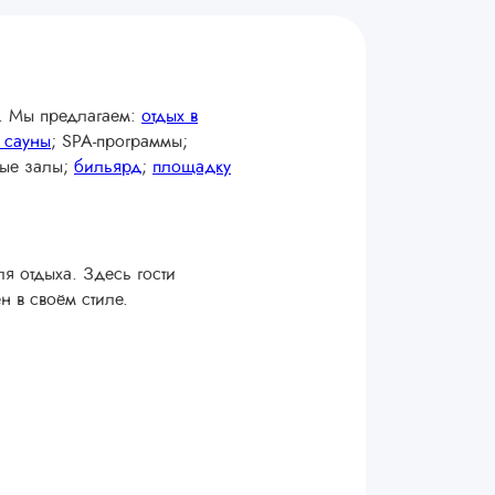
а. Мы предлагаем:
отдых в
 сауны
; SPA-программы;
ные залы;
бильярд
;
площадку
я отдыха. Здесь гости
 в своём стиле.