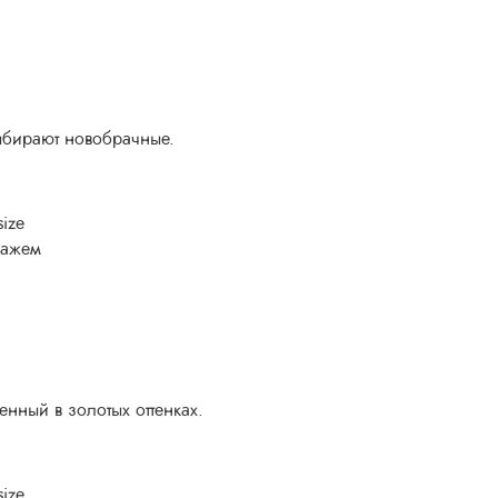
ыбирают новобрачные.
ize
сажем
нный в золотых оттенках.
ize