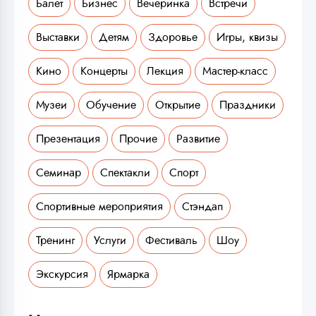
Балет
Бизнес
Вечеринка
Встречи
Выставки
Детям
Здоровье
Игры, квизы
Кино
Концерты
Лекция
Мастер-класс
Музеи
Обучение
Открытие
Праздники
Презентация
Прочие
Развитие
Семинар
Спектакли
Спорт
Спортивные мероприятия
Стэндап
Тренинг
Услуги
Фестиваль
Шоу
Экскурсия
Ярмарка