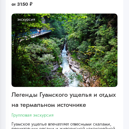
от
3150 ₽
экскурсия
Легенды Гуамского ущелья и отдых
на термальном источнике
Групповая экскурсия
Гуамское ущелье впечатляет отвесными скалами,
реликтовыми лесами и живописной узкоколейной