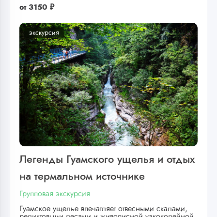
от
3150 ₽
экскурсия
Легенды Гуамского ущелья и отдых
на термальном источнике
Групповая экскурсия
Гуамское ущелье впечатляет отвесными скалами,
реликтовыми лесами и живописной узкоколейной