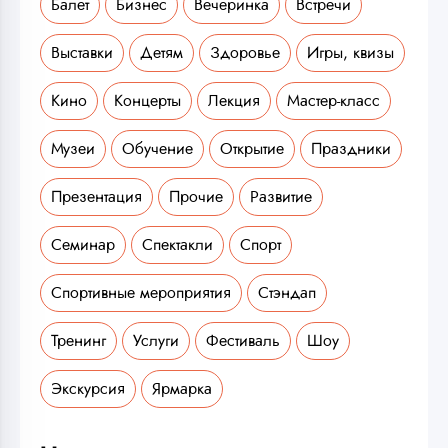
Балет
Бизнес
Вечеринка
Встречи
Выставки
Детям
Здоровье
Игры, квизы
Кино
Концерты
Лекция
Мастер-класс
Музеи
Обучение
Открытие
Праздники
Презентация
Прочие
Развитие
Семинар
Спектакли
Спорт
Спортивные мероприятия
Стэндап
Тренинг
Услуги
Фестиваль
Шоу
Экскурсия
Ярмарка