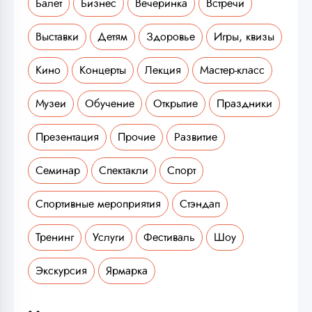
Балет
Бизнес
Вечеринка
Встречи
Выставки
Детям
Здоровье
Игры, квизы
Кино
Концерты
Лекция
Мастер-класс
Музеи
Обучение
Открытие
Праздники
Презентация
Прочие
Развитие
Семинар
Спектакли
Спорт
Спортивные мероприятия
Стэндап
Тренинг
Услуги
Фестиваль
Шоу
Экскурсия
Ярмарка