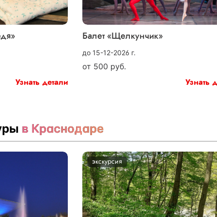
едя»
Балет «Щелкунчик»
до 15-12-2026 г.
от
500
руб.
Узнать детали
Узнать 
туры
в Краснодаре
экскурсия