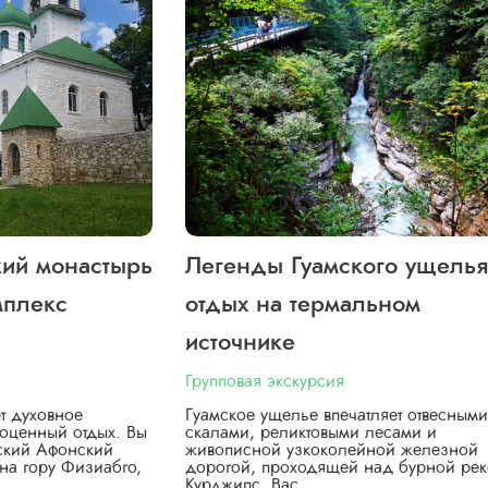
кий монастырь
Легенды Гуамского ущелья
мплекс
отдых на термальном
источнике
Групповая экскурсия
т духовное
Гуамское ущелье впечатляет отвесными
оценный отдых. Вы
скалами, реликтовыми лесами и
вский Афонский
живописной узкоколейной железной
на гору Физиабго,
дорогой, проходящей над бурной ре
Курджипс. Вас…