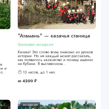
"Атамань" — казачья станица
Групповая экскурсия
Казаки! Это слово всем знакомо из уроков
истории. Но не каждый может рассказать,
как появилось казачество и почему именно
на Кубани. В выставочном…
ые
жи и
я о…
🕐 13 часов,
до 1 чел.
от
4200 ₽
экскурсия