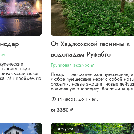
снодар
От Хаджохской теснины к
водопадам Руфабго
сия
купеческие
Групповая экскурсия
 современными
ритм смешивается
Поход — это маленькое путешествие, а
ка. Мы пройдём по
любое путешествие несет с собой нов
открытия, новые эмоции, новые пейза
позитивную энергетику. Воспоминани
🕐 14 часов,
до 1 чел.
от
3350 ₽
экскурсия