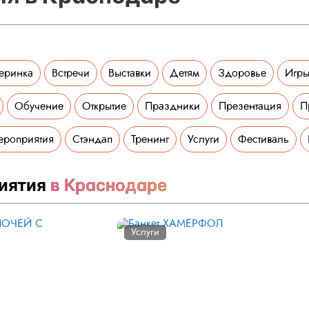
еринка
Встречи
Выставки
Детям
Здоровье
Игры
Обучение
Открытие
Праздники
Презентация
П
ероприятия
Стэндап
Тренинг
Услуги
Фестиваль
иятия
в Краснодаре
Услуги