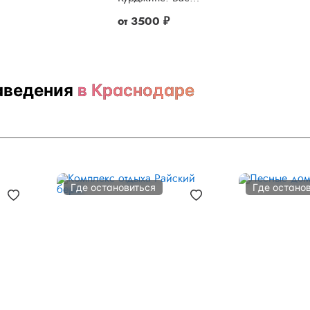
от
3500 ₽
аведения
в Краснодаре
Где остановиться
Где остано