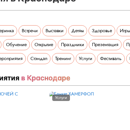
еринка
Встречи
Выставки
Детям
Здоровье
Игры
Обучение
Открытие
Праздники
Презентация
П
ероприятия
Стэндап
Тренинг
Услуги
Фестиваль
иятия
в Краснодаре
Услуги