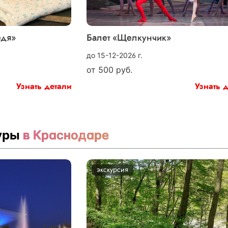
едя»
Балет «Щелкунчик»
до 15-12-2026 г.
от
500
руб.
Узнать детали
Узнать 
туры
в Краснодаре
экскурсия