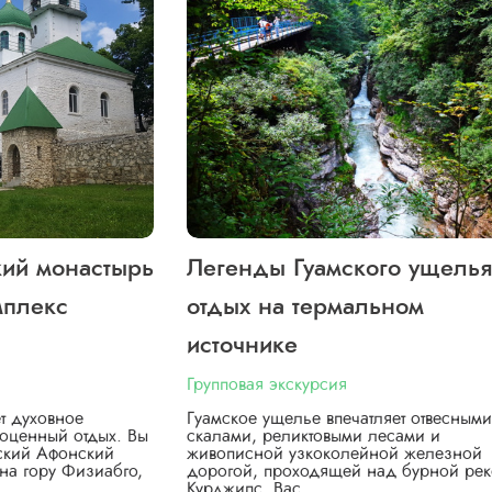
кий монастырь
Легенды Гуамского ущелья
мплекс
отдых на термальном
источнике
Групповая экскурсия
т духовное
Гуамское ущелье впечатляет отвесными
оценный отдых. Вы
скалами, реликтовыми лесами и
вский Афонский
живописной узкоколейной железной
на гору Физиабго,
дорогой, проходящей над бурной ре
Курджипс. Вас…