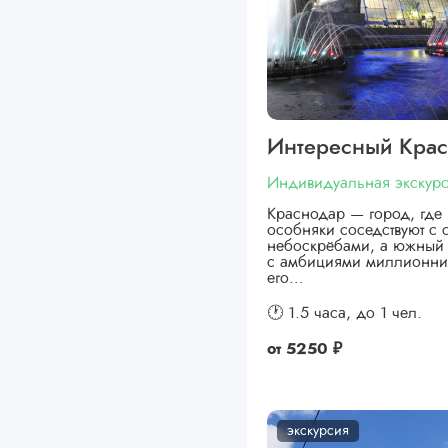
Интересный Кра
Индивидуальная экскур
Краснодар — город, где 
особняки соседствуют с
небоскрёбами, а южный 
с амбициями миллионни
его…
🕐 1.5 часа,
до 1 чел.
от
5250 ₽
экскурсия