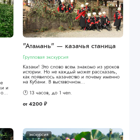
"Атамань" — казачья станица
Групповая экскурсия
Казаки! Это слово всем знакомо из уроков
истории. Но не каждый может рассказать,
как появилось казачество и почему именно
на Кубани. В выставочном…
ые
жи и
я о…
🕐 13 часов,
до 1 чел.
от
4200 ₽
экскурсия