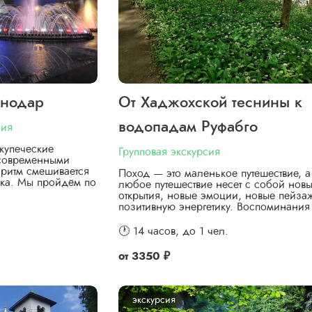
снодар
От Хаджохской теснины к
водопадам Руфабго
сия
купеческие
Групповая экскурсия
 современными
ритм смешивается
Поход — это маленькое путешествие, а
ка. Мы пройдём по
любое путешествие несет с собой нов
открытия, новые эмоции, новые пейза
позитивную энергетику. Воспоминани
🕐 14 часов,
до 1 чел.
от
3350 ₽
экскурсия