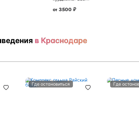
от
3500 ₽
аведения
в Краснодаре
Где остановиться
Где остано