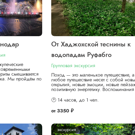
снодар
От Хаджохской теснины к
водопадам Руфабго
сия
купеческие
Групповая экскурсия
 современными
ритм смешивается
Поход — это маленькое путешествие, а
ка. Мы пройдём по
любое путешествие несет с собой нов
открытия, новые эмоции, новые пейза
позитивную энергетику. Воспоминани
🕐 14 часов,
до 1 чел.
от
3350 ₽
экскурсия