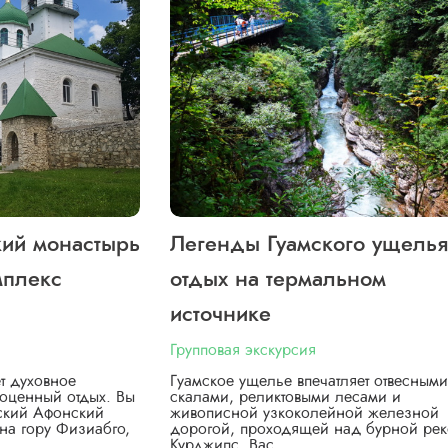
кий монастырь
Легенды Гуамского ущелья
мплекс
отдых на термальном
источнике
Групповая экскурсия
т духовное
Гуамское ущелье впечатляет отвесными
оценный отдых. Вы
скалами, реликтовыми лесами и
вский Афонский
живописной узкоколейной железной
на гору Физиабго,
дорогой, проходящей над бурной ре
Курджипс. Вас…