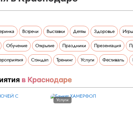
еринка
Встречи
Выставки
Детям
Здоровье
Игры
Обучение
Открытие
Праздники
Презентация
П
ероприятия
Стэндап
Тренинг
Услуги
Фестиваль
иятия
в Краснодаре
Услуги