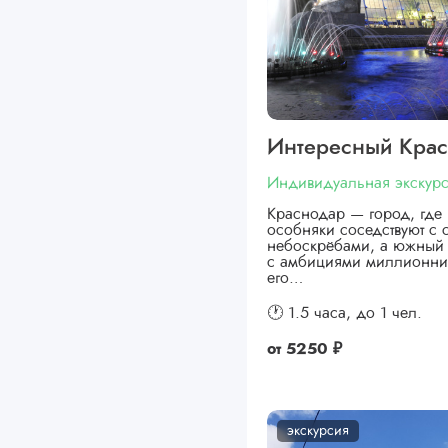
Интересный Кра
Индивидуальная экскур
Краснодар — город, где 
особняки соседствуют с
небоскрёбами, а южный 
с амбициями миллионни
его…
🕐 1.5 часа,
до 1 чел.
от
5250 ₽
экскурсия