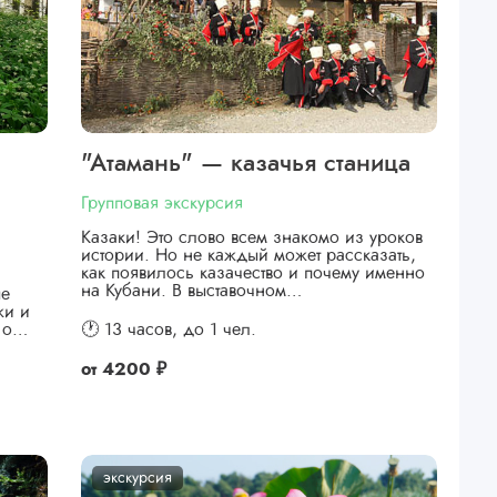
"Атамань" — казачья станица
Групповая экскурсия
Казаки! Это слово всем знакомо из уроков
истории. Но не каждый может рассказать,
как появилось казачество и почему именно
на Кубани. В выставочном…
ые
жи и
я о…
🕐 13 часов,
до 1 чел.
от
4200 ₽
экскурсия