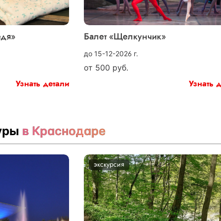
едя»
Балет «Щелкунчик»
до 15-12-2026 г.
от
500
руб.
Узнать детали
Узнать 
туры
в Краснодаре
экскурсия