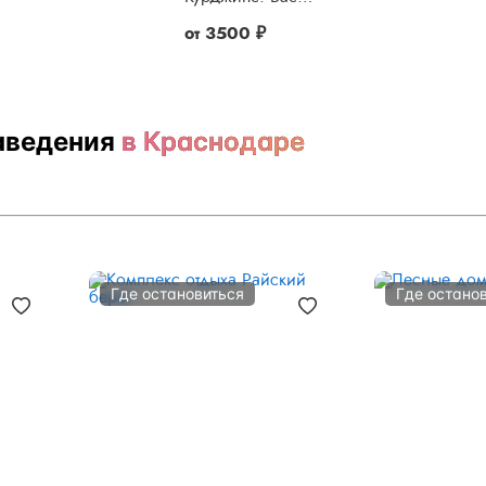
от
3500 ₽
аведения
в Краснодаре
Где остановиться
Где остано