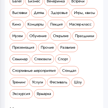
Балет
Бизнес
Вечеринка
Встречи
Выставки
Детям
Здоровье
Игры, квизы
Кино
Концерты
Лекция
Мастер-класс
Музеи
Обучение
Открытие
Праздники
Презентация
Прочие
Развитие
Семинар
Спектакли
Спорт
Спортивные мероприятия
Стэндап
Тренинг
Услуги
Фестиваль
Шоу
Экскурсия
Ярмарка