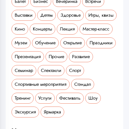
Балет
Бизнес
Вечеринка
Встречи
Выставки
Детям
Здоровье
Игры, квизы
Кино
Концерты
Лекция
Мастер-класс
Музеи
Обучение
Открытие
Праздники
Презентация
Прочие
Развитие
Семинар
Спектакли
Спорт
Спортивные мероприятия
Стэндап
Тренинг
Услуги
Фестиваль
Шоу
Экскурсия
Ярмарка