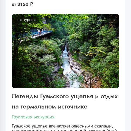
от
3150 ₽
экскурсия
Легенды Гуамского ущелья и отдых
на термальном источнике
Групповая экскурсия
Гуамское ущелье впечатляет отвесными скалами,
реликтовыми лесами и живописной узкоколейной