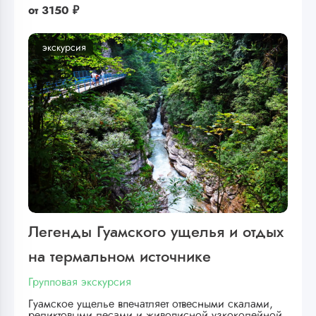
от
3150 ₽
экскурсия
Легенды Гуамского ущелья и отдых
на термальном источнике
Групповая экскурсия
Гуамское ущелье впечатляет отвесными скалами,
реликтовыми лесами и живописной узкоколейной