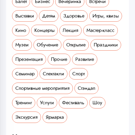
Балет
Бизнес
Вечеринка
Встречи
Выставки
Детям
Здоровье
Игры, квизы
Кино
Концерты
Лекция
Мастер-класс
Музеи
Обучение
Открытие
Праздники
Презентация
Прочие
Развитие
Семинар
Спектакли
Спорт
Спортивные мероприятия
Стэндап
Тренинг
Услуги
Фестиваль
Шоу
Экскурсия
Ярмарка