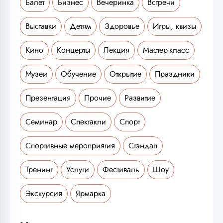
Балет
Бизнес
Вечеринка
Встречи
Выставки
Детям
Здоровье
Игры, квизы
Кино
Концерты
Лекция
Мастер-класс
Музеи
Обучение
Открытие
Праздники
Презентация
Прочие
Развитие
Семинар
Спектакли
Спорт
Спортивные мероприятия
Стэндап
Тренинг
Услуги
Фестиваль
Шоу
Экскурсия
Ярмарка