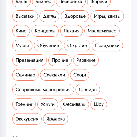
Балет
Бизнес
Вечеринка
Встречи
Выставки
Детям
Здоровье
Игры, квизы
Кино
Концерты
Лекция
Мастер-класс
Музеи
Обучение
Открытие
Праздники
Презентация
Прочие
Развитие
Семинар
Спектакли
Спорт
Спортивные мероприятия
Стэндап
Тренинг
Услуги
Фестиваль
Шоу
Экскурсия
Ярмарка