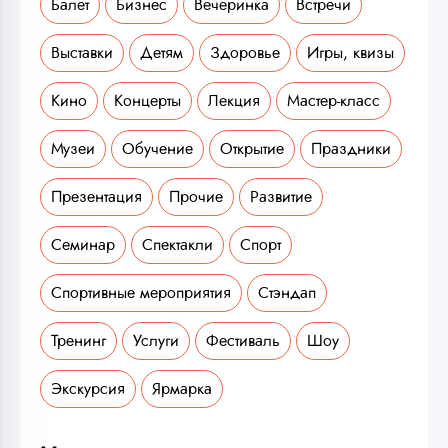
Балет
Бизнес
Вечеринка
Встречи
Выставки
Детям
Здоровье
Игры, квизы
Кино
Концерты
Лекция
Мастер-класс
Музеи
Обучение
Открытие
Праздники
Презентация
Прочие
Развитие
Семинар
Спектакли
Спорт
Спортивные мероприятия
Стэндап
Тренинг
Услуги
Фестиваль
Шоу
Экскурсия
Ярмарка