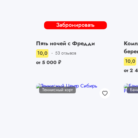
Забронировать
Пять ночей с Фредди
Комп
бере
10,0
53 отзывов
10,0
от
5 000
₽
от
2 
Теннисный корт
Бан