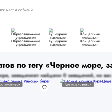
Образовательные
Культурное
Концертные
учреждения
наследие
площадки
тов по тегу «Черное море, 
ре, заведения» найдено 0 заведений, но вас
 остановиться
Где остановиться