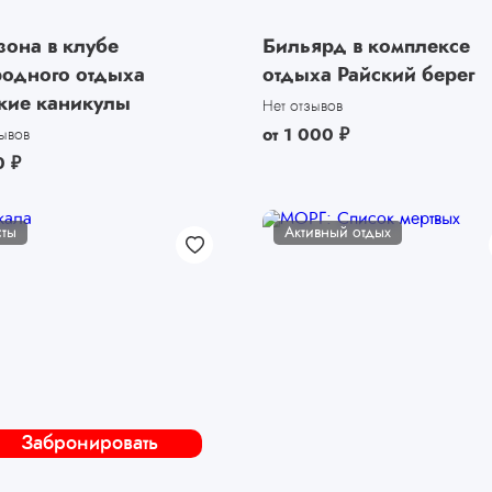
зона в клубе
Бильярд в комплексе
родного отдыха
отдыха Райский берег
кие каникулы
Нет отзывов
от
1 000
₽
зывов
0
₽
сты
Активный отдых
Забронировать