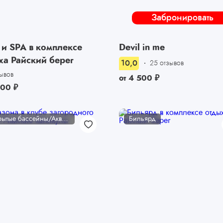
Забронировать
 и SPA в комплексе
Devil in me
ха Райский берег
10,0
25 отзывов
зывов
от
4 500
₽
000
₽
Открытые бассейны/Аквакомплексы
Бильярд