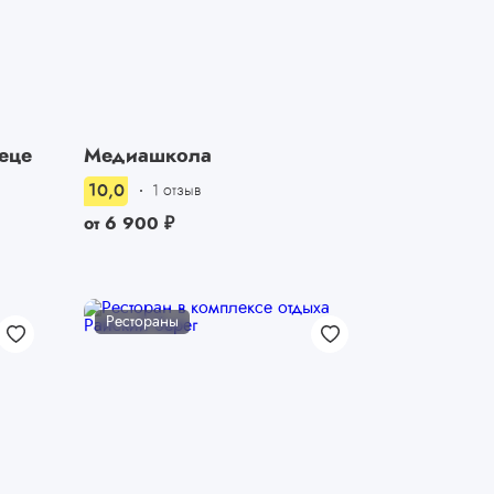
еце
Медиашкола
10,0
1 отзыв
от
6 900
₽
Рестораны