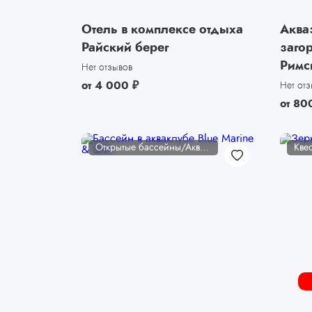
Отель в комплексе отдыха
Аква
Райский берег
заго
Римс
Нет отзывов
от
4 000
₽
Нет от
от
80
Открытые бассейны/Аквакомплексы
Кве