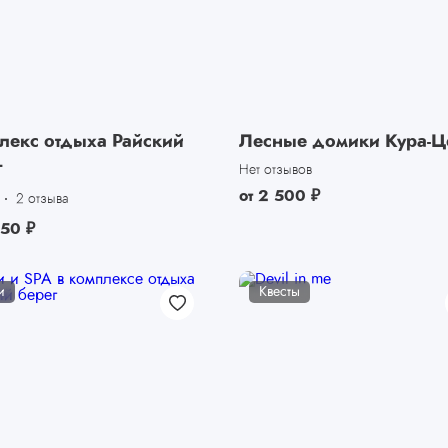
лекс отдыха Райский
Лесные домики Кура-Ц
г
Нет отзывов
от
2 500
₽
2 отзыва
450
₽
и
Квесты