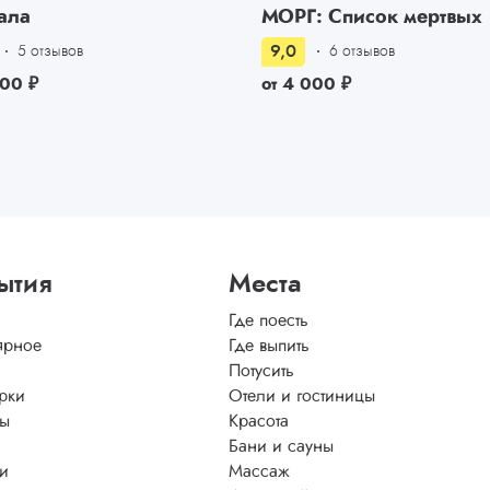
ала
МОРГ: Список мертвых
9,0
5 отзывов
6 отзывов
500
₽
от
4 000
₽
ытия
Места
Где поесть
ярное
Где выпить
Потусить
рки
Отели и гостиницы
ы
Красота
Бани и сауны
ти
Массаж