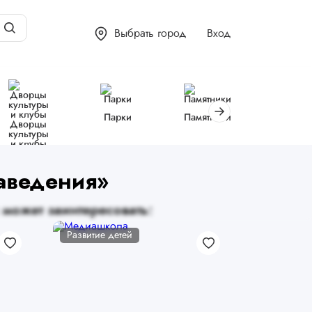
Выбрать город
Вход
Парки
Памятники
Библиот
Дворцы
культуры
и клубы
заведения»
 может заинтересовать:
Развитие детей