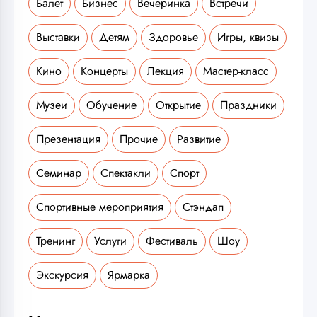
Балет
Бизнес
Вечеринка
Встречи
Выставки
Детям
Здоровье
Игры, квизы
Кино
Концерты
Лекция
Мастер-класс
Музеи
Обучение
Открытие
Праздники
Презентация
Прочие
Развитие
Семинар
Спектакли
Спорт
Спортивные мероприятия
Стэндап
Тренинг
Услуги
Фестиваль
Шоу
Экскурсия
Ярмарка