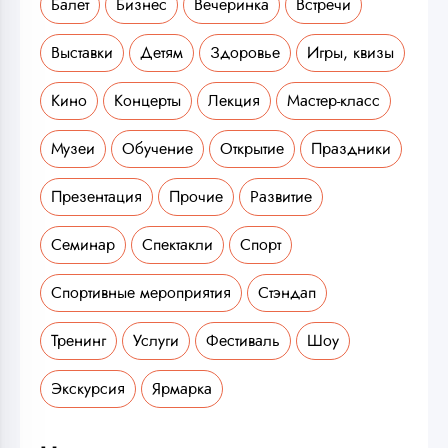
Балет
Бизнес
Вечеринка
Встречи
Выставки
Детям
Здоровье
Игры, квизы
Кино
Концерты
Лекция
Мастер-класс
Музеи
Обучение
Открытие
Праздники
Презентация
Прочие
Развитие
Семинар
Спектакли
Спорт
Спортивные мероприятия
Стэндап
Тренинг
Услуги
Фестиваль
Шоу
Экскурсия
Ярмарка