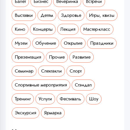
Балет
Бизнес
Вечеринка
Встречи
Выставки
Детям
Здоровье
Игры, квизы
Кино
Концерты
Лекция
Мастер-класс
Музеи
Обучение
Открытие
Праздники
Презентация
Прочие
Развитие
Семинар
Спектакли
Спорт
Спортивные мероприятия
Стэндап
Тренинг
Услуги
Фестиваль
Шоу
Экскурсия
Ярмарка