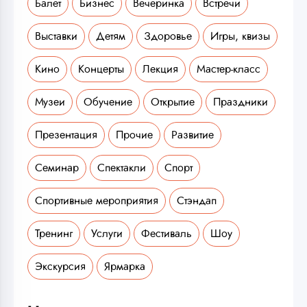
Балет
Бизнес
Вечеринка
Встречи
Выставки
Детям
Здоровье
Игры, квизы
Кино
Концерты
Лекция
Мастер-класс
Музеи
Обучение
Открытие
Праздники
Презентация
Прочие
Развитие
Семинар
Спектакли
Спорт
Спортивные мероприятия
Стэндап
Тренинг
Услуги
Фестиваль
Шоу
Экскурсия
Ярмарка