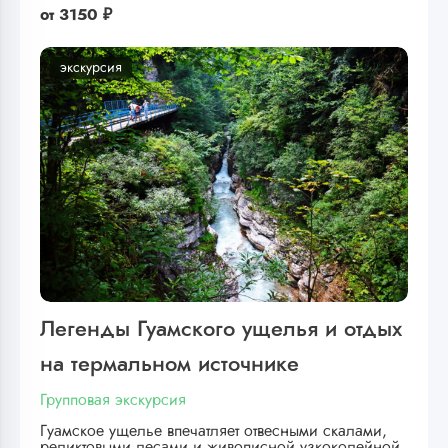
от
3150 ₽
экскурсия
Легенды Гуамского ущелья и отдых
на термальном источнике
Групповая экскурсия
Гуамское ущелье впечатляет отвесными скалами,
реликтовыми лесами и живописной узкоколейной