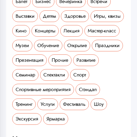
Балет
Бизнес
Вечеринка
Встречи
Выставки
Детям
Здоровье
Игры, квизы
Кино
Концерты
Лекция
Мастер-класс
Музеи
Обучение
Открытие
Праздники
Презентация
Прочие
Развитие
Семинар
Спектакли
Спорт
Спортивные мероприятия
Стэндап
Тренинг
Услуги
Фестиваль
Шоу
Экскурсия
Ярмарка