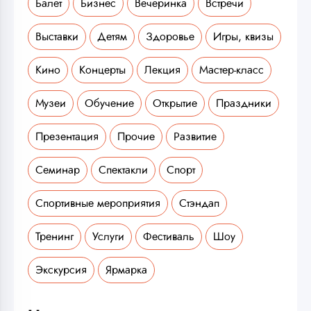
Балет
Бизнес
Вечеринка
Встречи
Выставки
Детям
Здоровье
Игры, квизы
Кино
Концерты
Лекция
Мастер-класс
Музеи
Обучение
Открытие
Праздники
Презентация
Прочие
Развитие
Семинар
Спектакли
Спорт
Спортивные мероприятия
Стэндап
Тренинг
Услуги
Фестиваль
Шоу
Экскурсия
Ярмарка