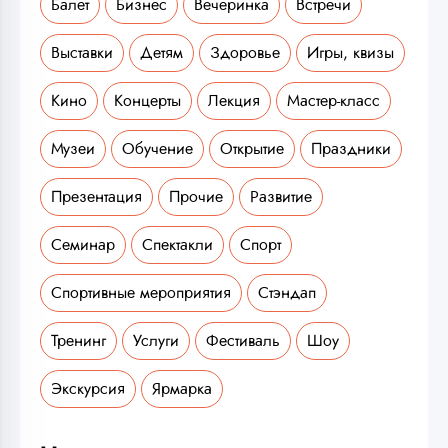
Балет
Бизнес
Вечеринка
Встречи
Выставки
Детям
Здоровье
Игры, квизы
Кино
Концерты
Лекция
Мастер-класс
Музеи
Обучение
Открытие
Праздники
Презентация
Прочие
Развитие
Семинар
Спектакли
Спорт
Спортивные мероприятия
Стэндап
Тренинг
Услуги
Фестиваль
Шоу
Экскурсия
Ярмарка