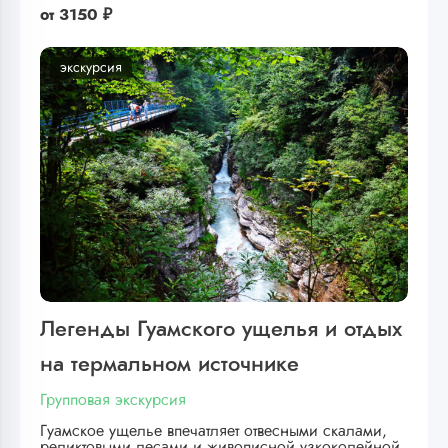
от
3150 ₽
экскурсия
Легенды Гуамского ущелья и отдых
на термальном источнике
Групповая экскурсия
Гуамское ущелье впечатляет отвесными скалами,
реликтовыми лесами и живописной узкоколейной