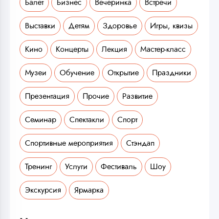
Балет
Бизнес
Вечеринка
Встречи
Выставки
Детям
Здоровье
Игры, квизы
Кино
Концерты
Лекция
Мастер-класс
Музеи
Обучение
Открытие
Праздники
Презентация
Прочие
Развитие
Семинар
Спектакли
Спорт
Спортивные мероприятия
Стэндап
Тренинг
Услуги
Фестиваль
Шоу
Экскурсия
Ярмарка