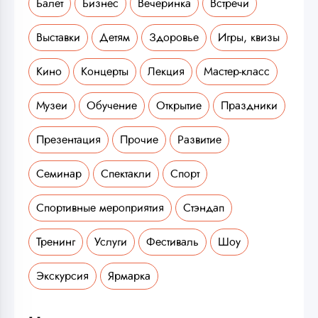
Балет
Бизнес
Вечеринка
Встречи
Выставки
Детям
Здоровье
Игры, квизы
Кино
Концерты
Лекция
Мастер-класс
Музеи
Обучение
Открытие
Праздники
Презентация
Прочие
Развитие
Семинар
Спектакли
Спорт
Спортивные мероприятия
Стэндап
Тренинг
Услуги
Фестиваль
Шоу
Экскурсия
Ярмарка