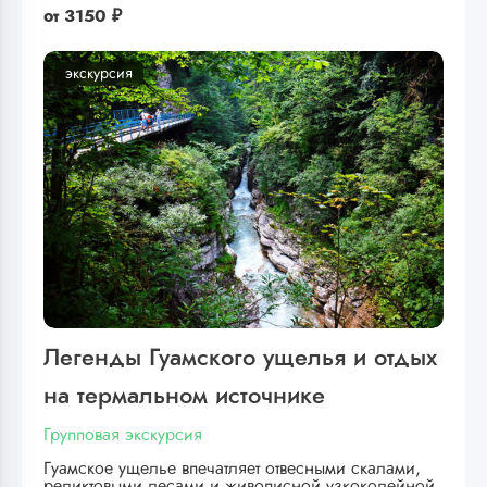
от
3150 ₽
экскурсия
Легенды Гуамского ущелья и отдых
на термальном источнике
Групповая экскурсия
Гуамское ущелье впечатляет отвесными скалами,
реликтовыми лесами и живописной узкоколейной