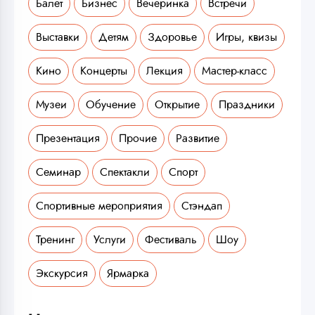
Балет
Бизнес
Вечеринка
Встречи
Выставки
Детям
Здоровье
Игры, квизы
Кино
Концерты
Лекция
Мастер-класс
Музеи
Обучение
Открытие
Праздники
Презентация
Прочие
Развитие
Семинар
Спектакли
Спорт
Спортивные мероприятия
Стэндап
Тренинг
Услуги
Фестиваль
Шоу
Экскурсия
Ярмарка