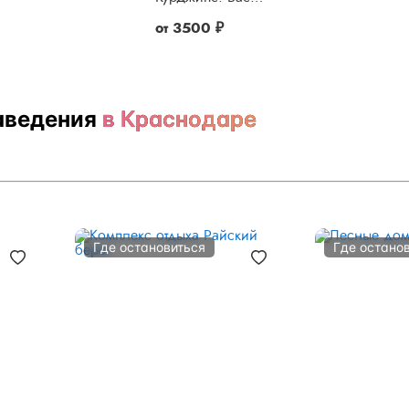
от
3500 ₽
аведения
в Краснодаре
Где остановиться
Где остано