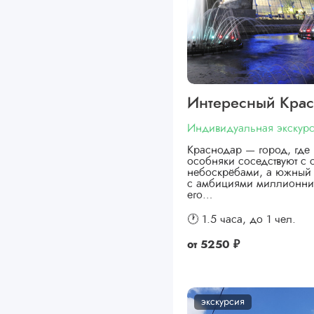
Интересный Кра
Индивидуальная экскур
Краснодар — город, где 
особняки соседствуют с
небоскрёбами, а южный 
с амбициями миллионни
его…
🕐 1.5 часа,
до 1 чел.
от
5250 ₽
экскурсия