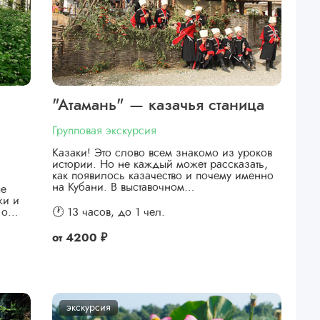
"Атамань" — казачья станица
Групповая экскурсия
Казаки! Это слово всем знакомо из уроков
истории. Но не каждый может рассказать,
как появилось казачество и почему именно
на Кубани. В выставочном…
ые
жи и
я о…
🕐 13 часов,
до 1 чел.
от
4200 ₽
экскурсия