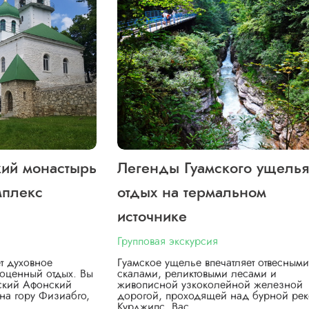
кий монастырь
Легенды Гуамского ущелья
мплекс
отдых на термальном
источнике
Групповая экскурсия
т духовное
Гуамское ущелье впечатляет отвесными
оценный отдых. Вы
скалами, реликтовыми лесами и
вский Афонский
живописной узкоколейной железной
на гору Физиабго,
дорогой, проходящей над бурной ре
Курджипс. Вас…