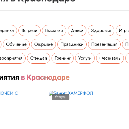
еринка
Встречи
Выставки
Детям
Здоровье
Игры
Обучение
Открытие
Праздники
Презентация
П
ероприятия
Стэндап
Тренинг
Услуги
Фестиваль
иятия
в Краснодаре
Услуги