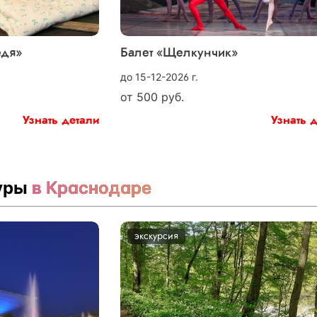
едя»
Балет «Щелкунчик»
до 15-12-2026 г.
от
500
руб.
Узнать детали
Узнать 
туры
в Краснодаре
экскурсия