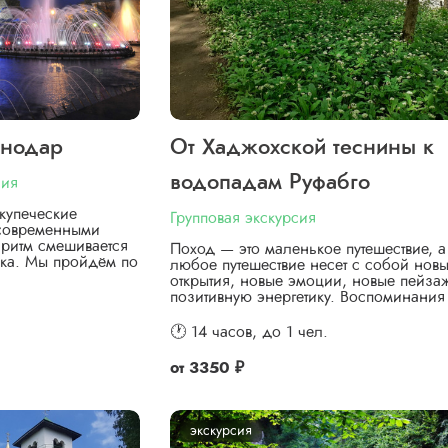
снодар
От Хаджохской теснины к
водопадам Руфабго
сия
купеческие
Групповая экскурсия
 современными
ритм смешивается
Поход — это маленькое путешествие, а
ка. Мы пройдём по
любое путешествие несет с собой нов
открытия, новые эмоции, новые пейза
позитивную энергетику. Воспоминани
🕐 14 часов,
до 1 чел.
от
3350 ₽
экскурсия