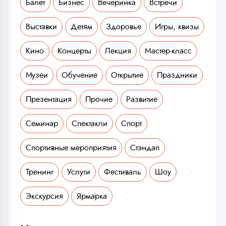
Балет
Бизнес
Вечеринка
Встречи
Выставки
Детям
Здоровье
Игры, квизы
Кино
Концерты
Лекция
Мастер-класс
Музеи
Обучение
Открытие
Праздники
Презентация
Прочие
Развитие
Семинар
Спектакли
Спорт
Спортивные мероприятия
Стэндап
Тренинг
Услуги
Фестиваль
Шоу
Экскурсия
Ярмарка