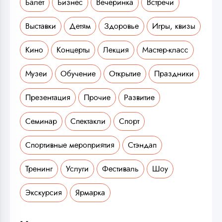
Балет
Бизнес
Вечеринка
Встречи
Выставки
Детям
Здоровье
Игры, квизы
Кино
Концерты
Лекция
Мастер-класс
Музеи
Обучение
Открытие
Праздники
Презентация
Прочие
Развитие
Семинар
Спектакли
Спорт
Спортивные мероприятия
Стэндап
Тренинг
Услуги
Фестиваль
Шоу
Экскурсия
Ярмарка