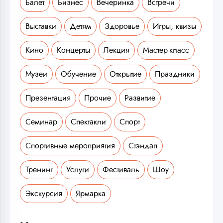
Балет
Бизнес
Вечеринка
Встречи
Выставки
Детям
Здоровье
Игры, квизы
Кино
Концерты
Лекция
Мастер-класс
Музеи
Обучение
Открытие
Праздники
Презентация
Прочие
Развитие
Семинар
Спектакли
Спорт
Спортивные мероприятия
Стэндап
Тренинг
Услуги
Фестиваль
Шоу
Экскурсия
Ярмарка