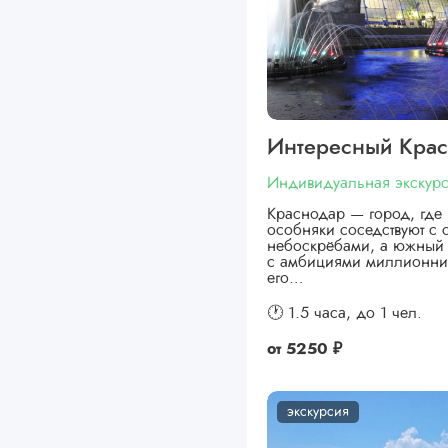
Интересный Кра
Индивидуальная экскур
Краснодар — город, где 
особняки соседствуют с
небоскрёбами, а южный 
с амбициями миллионни
его…
🕐 1.5 часа,
до 1 чел.
от
5250 ₽
экскурсия