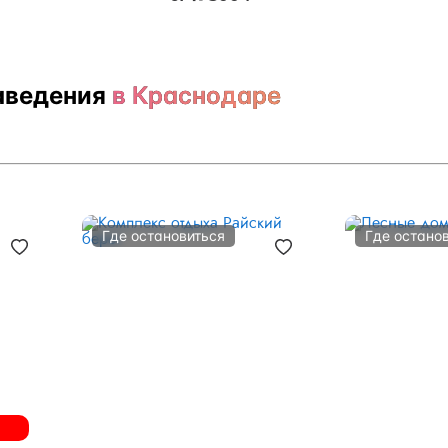
аведения
в Краснодаре
Где остановиться
Где остано