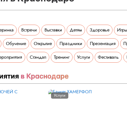
еринка
Встречи
Выставки
Детям
Здоровье
Игры
Обучение
Открытие
Праздники
Презентация
П
ероприятия
Стэндап
Тренинг
Услуги
Фестиваль
иятия
в Краснодаре
Услуги