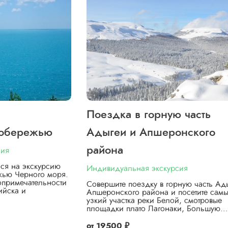
Поездка в горную часть
побережью
Адыгеи и Апшеронского
района
сия
ься на экскурсию
Индивидуальная экскурсия
жью Черного моря.
опримечательности
Совершите поездку в горную часть Ад
ийска и
Апшеронского района и посетите сам
узкий участка реки Белой, смотровые
площадки плато Лагонаки, Большую…
от
19500 ₽