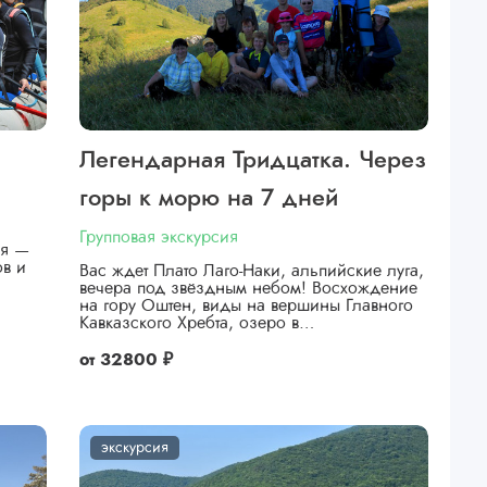
Легендарная Тридцатка. Через
горы к морю на 7 дней
Групповая экскурсия
ея —
ов и
Вас ждет Плато Лаго-Наки, альпийские луга,
вечера под звёздным небом! Восхождение
на гору Оштен, виды на вершины Главного
Кавказского Хребта, озеро в…
от
32800 ₽
экскурсия