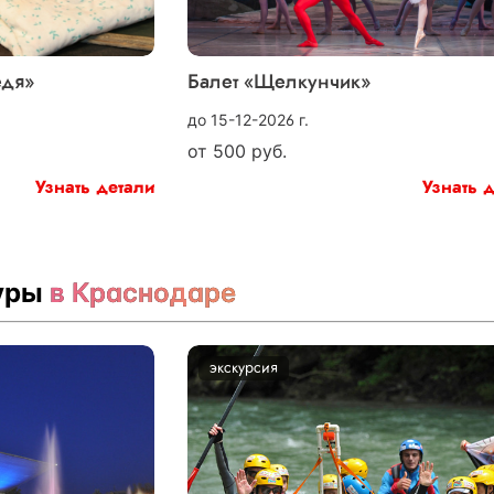
едя»
Балет «Щелкунчик»
до 15-12-2026 г.
от
500
руб.
Узнать детали
Узнать 
туры
в Краснодаре
экскурсия