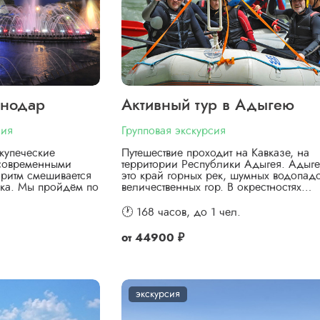
снодар
Активный тур в Адыгею
сия
Групповая экскурсия
купеческие
Путешествие проходит на Кавказе, на
 современными
территории Республики Адыгея. Адыг
ритм смешивается
это край горных рек, шумных водопад
ка. Мы пройдём по
величественных гор. В окрестностях…
🕐 168 часов,
до 1 чел.
от
44900 ₽
экскурсия