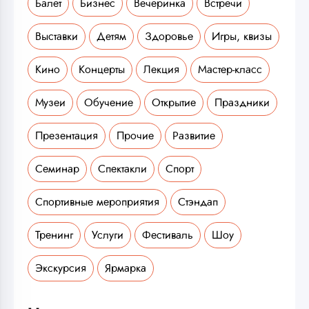
Балет
Бизнес
Вечеринка
Встречи
Выставки
Детям
Здоровье
Игры, квизы
Кино
Концерты
Лекция
Мастер-класс
Музеи
Обучение
Открытие
Праздники
Презентация
Прочие
Развитие
Семинар
Спектакли
Спорт
Спортивные мероприятия
Стэндап
Тренинг
Услуги
Фестиваль
Шоу
Экскурсия
Ярмарка