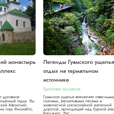
кий монастырь
Легенды Гуамского ущелья
мплекс
отдых на термальном
источнике
Групповая экскурсия
т духовное
Гуамское ущелье впечатляет отвесными
оценный отдых. Вы
скалами, реликтовыми лесами и
вский Афонский
живописной узкоколейной железной
на гору Физиабго,
дорогой, проходящей над бурной ре
Курджипс. Вас…