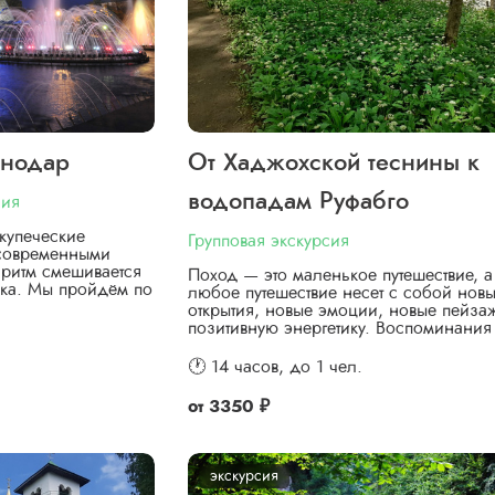
снодар
От Хаджохской теснины к
водопадам Руфабго
сия
купеческие
Групповая экскурсия
 современными
ритм смешивается
Поход — это маленькое путешествие, а
ка. Мы пройдём по
любое путешествие несет с собой нов
открытия, новые эмоции, новые пейза
позитивную энергетику. Воспоминани
🕐 14 часов,
до 1 чел.
от
3350 ₽
экскурсия