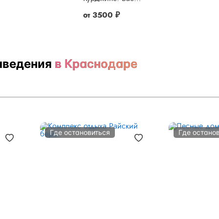
от
3500 ₽
аведения
в Краснодаре
Где остановиться
Где остано