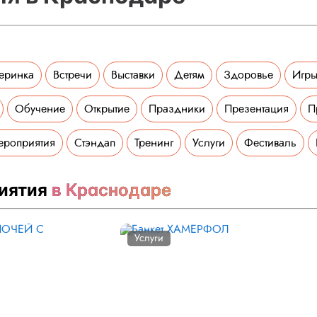
еринка
Встречи
Выставки
Детям
Здоровье
Игры
Обучение
Открытие
Праздники
Презентация
П
ероприятия
Стэндап
Тренинг
Услуги
Фестиваль
иятия
в Краснодаре
Услуги