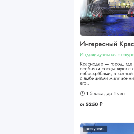
Интересный Кра
Индивидуальная экскур
Краснодар — город, где 
особняки соседствуют с
небоскрёбами, а южный 
с амбициями миллионни
его…
🕐 1.5 часа,
до 1 чел.
от
5250 ₽
экскурсия