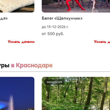
едя»
Балет «Щелкунчик»
до 15-12-2026 г.
от
500
руб.
Узнать детали
Узнать 
туры
в Краснодаре
экскурсия