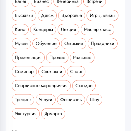
Балет
Бизнес
Вечеринка
Встречи
Выставки
Детям
Здоровье
Игры, квизы
Кино
Концерты
Лекция
Мастер-класс
Музеи
Обучение
Открытие
Праздники
Презентация
Прочие
Развитие
Семинар
Спектакли
Спорт
Спортивные мероприятия
Стэндап
Тренинг
Услуги
Фестиваль
Шоу
Экскурсия
Ярмарка