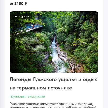
от
3150 ₽
экскурсия
Легенды Гуамского ущелья и отдых
на термальном источнике
Групповая экскурсия
Гуамское ущелье впечатляет отвесными скалами,
реликтовыми лесами и живописной узкоколейной