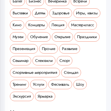
Балет
Бизнес
Вечеринка
Встречи
Выставки
Детям
Здоровье
Игры, квизы
Кино
Концерты
Лекция
Мастер-класс
Музеи
Обучение
Открытие
Праздники
Презентация
Прочие
Развитие
Семинар
Спектакли
Спорт
Спортивные мероприятия
Стэндап
Тренинг
Услуги
Фестиваль
Шоу
Экскурсия
Ярмарка