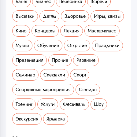
Балет
Бизнес
Вечеринка
Встречи
Выставки
Детям
Здоровье
Игры, квизы
Кино
Концерты
Лекция
Мастер-класс
Музеи
Обучение
Открытие
Праздники
Презентация
Прочие
Развитие
Семинар
Спектакли
Спорт
Спортивные мероприятия
Стэндап
Тренинг
Услуги
Фестиваль
Шоу
Экскурсия
Ярмарка