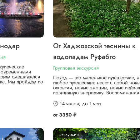
снодар
От Хаджохской теснины к
водопадам Руфабго
сия
купеческие
Групповая экскурсия
 современными
ритм смешивается
Поход — это маленькое путешествие, а
ка. Мы пройдём по
любое путешествие несет с собой нов
открытия, новые эмоции, новые пейза
позитивную энергетику. Воспоминани
🕐 14 часов,
до 1 чел.
от
3350 ₽
экскурсия