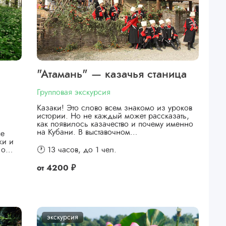
"Атамань" — казачья станица
Групповая экскурсия
Казаки! Это слово всем знакомо из уроков
истории. Но не каждый может рассказать,
как появилось казачество и почему именно
на Кубани. В выставочном…
ые
жи и
я о…
🕐 13 часов,
до 1 чел.
от
4200 ₽
экскурсия