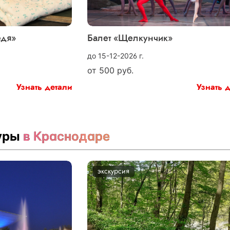
едя»
Балет «Щелкунчик»
до 15-12-2026 г.
от
500
руб.
Узнать детали
Узнать 
туры
в Краснодаре
экскурсия