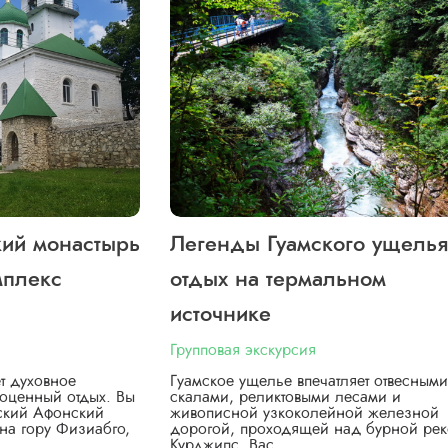
кий монастырь
Легенды Гуамского ущелья
мплекс
отдых на термальном
источнике
Групповая экскурсия
т духовное
Гуамское ущелье впечатляет отвесными
оценный отдых. Вы
скалами, реликтовыми лесами и
вский Афонский
живописной узкоколейной железной
на гору Физиабго,
дорогой, проходящей над бурной ре
Курджипс. Вас…