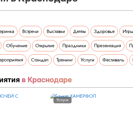
еринка
Встречи
Выставки
Детям
Здоровье
Игры
Обучение
Открытие
Праздники
Презентация
П
ероприятия
Стэндап
Тренинг
Услуги
Фестиваль
иятия
в Краснодаре
Услуги