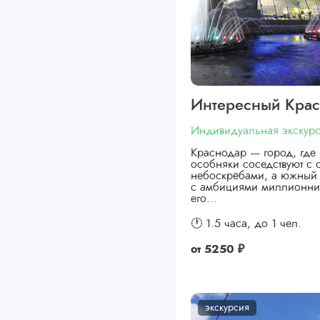
Интересный Кра
Индивидуальная экскур
Краснодар — город, где 
особняки соседствуют с
небоскрёбами, а южный 
с амбициями миллионни
его…
🕐 1.5 часа,
до 1 чел.
от
5250 ₽
экскурсия