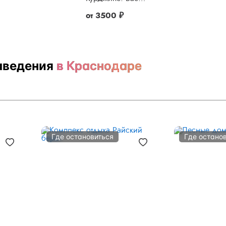
от
3500 ₽
аведения
в Краснодаре
Где остановиться
Где остано