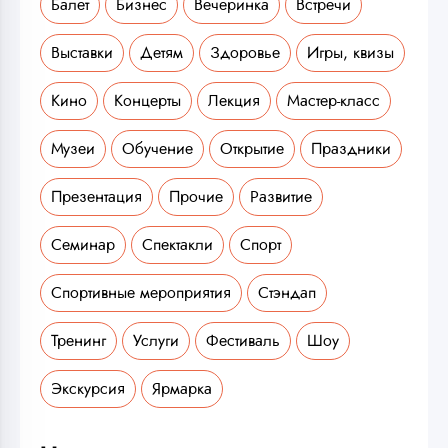
Балет
Бизнес
Вечеринка
Встречи
Выставки
Детям
Здоровье
Игры, квизы
Кино
Концерты
Лекция
Мастер-класс
Музеи
Обучение
Открытие
Праздники
Презентация
Прочие
Развитие
Семинар
Спектакли
Спорт
Спортивные мероприятия
Стэндап
Тренинг
Услуги
Фестиваль
Шоу
Экскурсия
Ярмарка