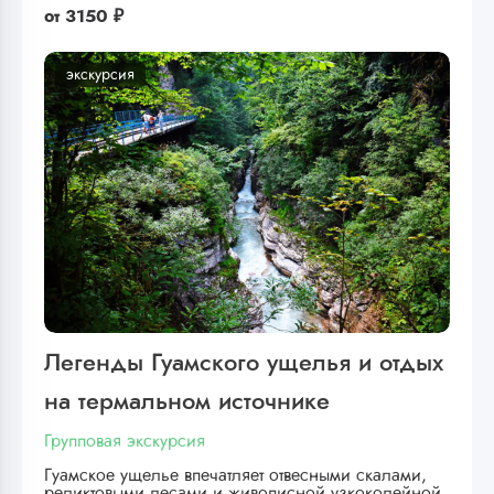
от
3150 ₽
экскурсия
Легенды Гуамского ущелья и отдых
на термальном источнике
Групповая экскурсия
Гуамское ущелье впечатляет отвесными скалами,
реликтовыми лесами и живописной узкоколейной