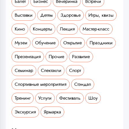
Балет
Бизнес
Вечеринка
Встречи
Выставки
Детям
Здоровье
Игры, квизы
Кино
Концерты
Лекция
Мастер-класс
Музеи
Обучение
Открытие
Праздники
Презентация
Прочие
Развитие
Семинар
Спектакли
Спорт
Спортивные мероприятия
Стэндап
Тренинг
Услуги
Фестиваль
Шоу
Экскурсия
Ярмарка