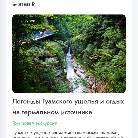
от
3150 ₽
экскурсия
Легенды Гуамского ущелья и отдых
на термальном источнике
Групповая экскурсия
Гуамское ущелье впечатляет отвесными скалами,
реликтовыми лесами и живописной узкоколейной