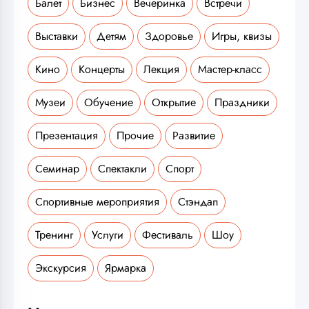
Балет
Бизнес
Вечеринка
Встречи
Выставки
Детям
Здоровье
Игры, квизы
Кино
Концерты
Лекция
Мастер-класс
Музеи
Обучение
Открытие
Праздники
Презентация
Прочие
Развитие
Семинар
Спектакли
Спорт
Спортивные мероприятия
Стэндап
Тренинг
Услуги
Фестиваль
Шоу
Экскурсия
Ярмарка