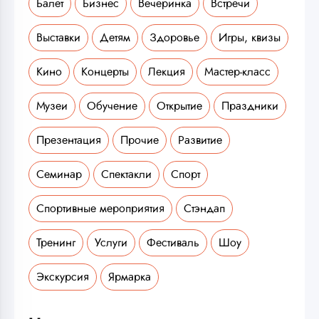
Балет
Бизнес
Вечеринка
Встречи
Выставки
Детям
Здоровье
Игры, квизы
Кино
Концерты
Лекция
Мастер-класс
Музеи
Обучение
Открытие
Праздники
Презентация
Прочие
Развитие
Семинар
Спектакли
Спорт
Спортивные мероприятия
Стэндап
Тренинг
Услуги
Фестиваль
Шоу
Экскурсия
Ярмарка