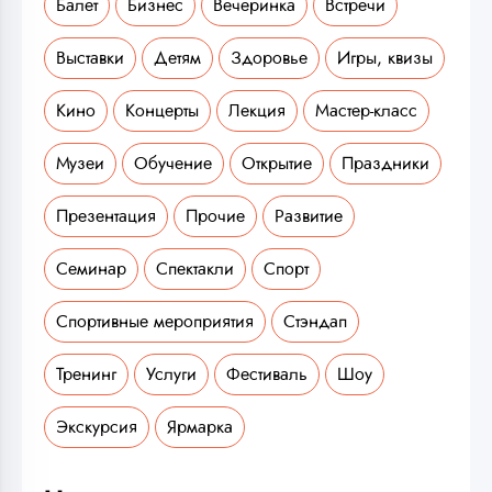
Балет
Бизнес
Вечеринка
Встречи
Выставки
Детям
Здоровье
Игры, квизы
Кино
Концерты
Лекция
Мастер-класс
Музеи
Обучение
Открытие
Праздники
Презентация
Прочие
Развитие
Семинар
Спектакли
Спорт
Спортивные мероприятия
Стэндап
Тренинг
Услуги
Фестиваль
Шоу
Экскурсия
Ярмарка