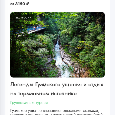
от
3150 ₽
экскурсия
Легенды Гуамского ущелья и отдых
на термальном источнике
Групповая экскурсия
Гуамское ущелье впечатляет отвесными скалами,
реликтовыми лесами и живописной узкоколейной