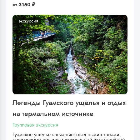
от
3150 ₽
экскурсия
Легенды Гуамского ущелья и отдых
на термальном источнике
Групповая экскурсия
Гуамское ущелье впечатляет отвесными скалами,
реликтовыми лесами и живописной узкоколейной