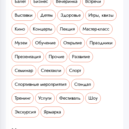
Балет
Бизнес
Вечеринка
Встречи
Выставки
Детям
Здоровье
Игры, квизы
Кино
Концерты
Лекция
Мастер-класс
Музеи
Обучение
Открытие
Праздники
Презентация
Прочие
Развитие
Семинар
Спектакли
Спорт
Спортивные мероприятия
Стэндап
Тренинг
Услуги
Фестиваль
Шоу
Экскурсия
Ярмарка