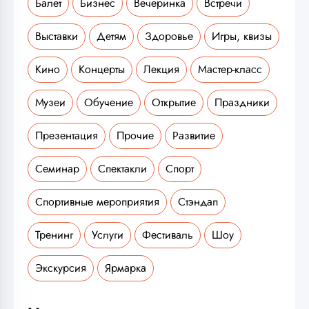
Балет
Бизнес
Вечеринка
Встречи
Выставки
Детям
Здоровье
Игры, квизы
Кино
Концерты
Лекция
Мастер-класс
Музеи
Обучение
Открытие
Праздники
Презентация
Прочие
Развитие
Семинар
Спектакли
Спорт
Спортивные мероприятия
Стэндап
Тренинг
Услуги
Фестиваль
Шоу
Экскурсия
Ярмарка