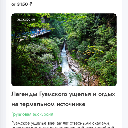
от
3150 ₽
экскурсия
Легенды Гуамского ущелья и отдых
на термальном источнике
Групповая экскурсия
Гуамское ущелье впечатляет отвесными скалами,
реликтовыми лесами и живописной узкоколейной