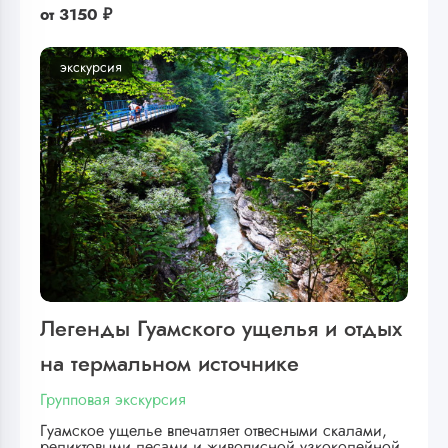
от
3150 ₽
экскурсия
Легенды Гуамского ущелья и отдых
на термальном источнике
Групповая экскурсия
Гуамское ущелье впечатляет отвесными скалами,
реликтовыми лесами и живописной узкоколейной