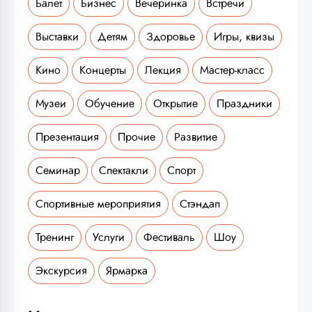
Балет
Бизнес
Вечеринка
Встречи
Выставки
Детям
Здоровье
Игры, квизы
Кино
Концерты
Лекция
Мастер-класс
Музеи
Обучение
Открытие
Праздники
Презентация
Прочие
Развитие
Семинар
Спектакли
Спорт
Спортивные мероприятия
Стэндап
Тренинг
Услуги
Фестиваль
Шоу
Экскурсия
Ярмарка